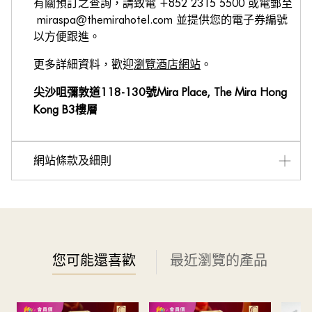
有關預訂之查詢，請致電 +852 2315 5500 或電郵至
miraspa@themirahotel.com 並提供您的電子券編號
以方便跟進。
更多詳細資料，歡迎
瀏覽酒店網站
。
尖沙咀彌敦道118-130號Mira Place, The Mira Hong
Kong B3樓層
網站條款及細則
禮券之有效期為購買日起計60日。
優惠包含單次進入享用水療設施、健身中心及恆溫無邊
際室內泳池（每日下午6時至7時為泳池清潔時段）。
優惠不能與其他推廣優惠、折扣、禮券、其他水療療程
及信用卡優惠一併使用。
您可能還喜歡
最近瀏覽的產品
須提早預約。取消預約須於最少24小時前通知。
只適用於18歲或以上人士。
如有任何爭議，MiraSpa將保留最終決定權。