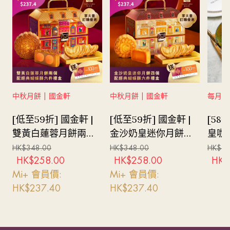
中秋月餅 | 國金軒
中秋月餅 | 國金軒
每月精選
[低至59折] 國金軒 |
[低至59折] 國金軒 |
[58折
雙黃白蓮蓉月餅兩個
金沙奶皇迷你月餅四
皇咖
配蝴蝶酥六件禮券
個及蝴蝶酥六件禮券
人午
HK$
348.00
HK$
348.00
HK$
66
HK$
258.00
HK$
258.00
HK$
Mi+ 會員價:
Mi+ 會員價:
HK$
237.40
HK$
237.40