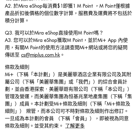
A2. 於Mira eShop每消費$1即獲1 M Point ，M Point僅根據
產品折扣後價格的個位數字計算，服務費及運費將不包括於
積分計算。
Q3. 我可以於Mira eShop直接使用M Point嗎？
A3. 您可以於Mira eShop獲取M Point，並於Mi+ App 內使
用，有關M Point的使用方法請查閱Mi+網站或將您的疑問
傳送至
cs@miplus.com.hk
。
條款及細則
Mi+（下稱「本計劃」）是美麗華酒店企業有限公司及其附
屬公司（下稱「美麗華集團」或「我們」）的綜合會員計
劃，並由香港探索．美麗華遊有限公司（下稱「本公司」）
管理及營運，而美麗華集團為恒基兆業地產集團（下稱「集
團」）成員。本計劃受Mi+條款及細則（下稱「Mi+條款及
細則」） 規管，而本公司可不時對條款及細則作出修訂。
一旦成為本計劃的會員 （下稱「會員」），即被視為同意
條款及細則。並受其約束。
了解更多