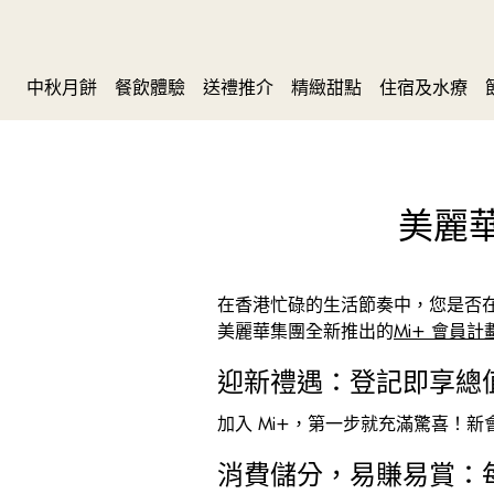
中秋月餅
餐飲體驗
送禮推介
精緻甜點
住宿及水療
美麗華
在香港忙碌的生活節奏中，您是
美麗華集團全新推出的
Mi+ 會員計
迎新禮遇：登記即享總值超過H
加入 Mi+，第一步就充滿驚喜！新會員
消費儲分，易賺易賞：每消費H