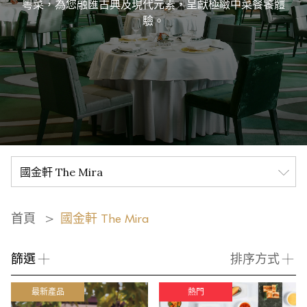
粵菜，為您融匯古典及現代元素，呈獻極緻中菜餐饕體
驗。
首頁
國金軒 The Mira
篩選
排序方式
最新產品
熱門