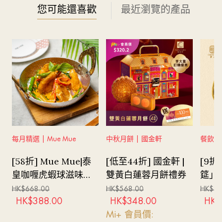
您可能還喜歡
最近瀏覽的產品
每月精選 | Mue Mue
中秋月餅 | 國金軒
餐飲體驗
[58折] Mue Mue|泰
[低至44折] 國金軒 |
[9折
皇咖喱虎蝦球滋味兩
雙黃白蓮蓉月餅禮券
筵」
人午餐
HK$
668.00
HK$
568.00
HK$
2,
HK$
388.00
HK$
348.00
HK$
Mi+ 會員價: