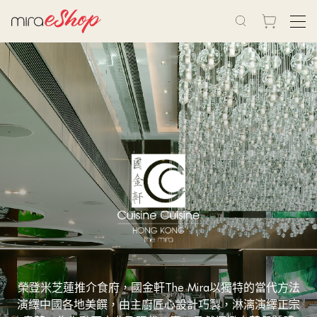
榮登米芝蓮推介食府，國金軒The Mira以獨特的當代方法
演繹中國各地美饌，由主廚匠心設計巧製，淋漓演繹正宗