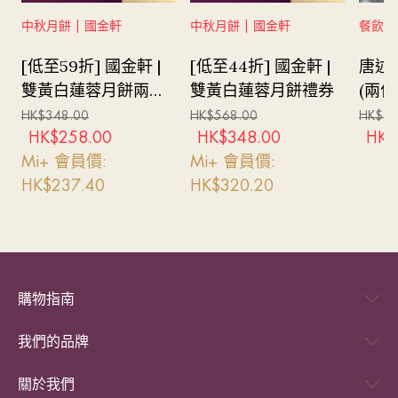
中秋月餅 | 國金軒
中秋月餅 | 國金軒
餐飲體驗
[低至59折] 國金軒 |
[低至44折] 國金軒 |
唐述 
雙黃白蓮蓉月餅兩個
雙黃白蓮蓉月餅禮券
(兩位
配蝴蝶酥六件禮券
費及
HK$
348.00
HK$
568.00
HK$
72
HK$
258.00
HK$
348.00
HK$
Mi+ 會員價:
Mi+ 會員價:
HK$
237.40
HK$
320.20
購物指南
我們的品牌
關於我們