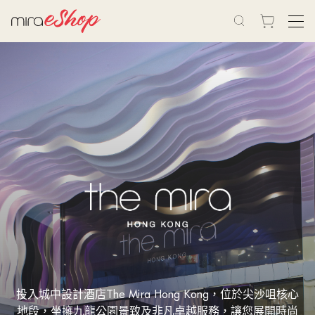
投入城中設計酒店The Mira Hong Kong，位於尖沙咀核心
地段，坐擁九龍公園景致及非凡卓越服務，讓您展開時尚