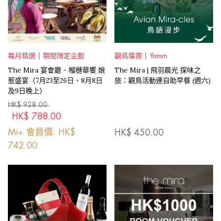
每月精選 | 期間限定企劃
觀鳥導賞 | Yamm
The Mira 宴會廳 - 榴槤華饗 娘
The Mira | 飛羽晨光 探味之
惹盛宴（7月23至26日、8月8日
旅：觀鳥活動連自助早餐 (週六)
及9日晚上）
HK$
928.00
HK$
788.00
Mi+ 會員價: HK$
HK$
450.00
742.00