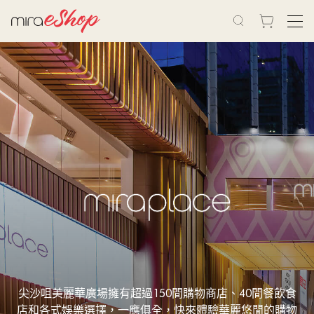
尖沙咀美麗華廣場擁有超過150間購物商店、40間餐飲食
店和各式娛樂選擇，一應俱全，快來體驗華麗悠閒的購物