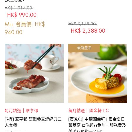
HK$
1,914.00
HK$
990.00
Mi+ 會員價: HK$
HK$
3,148.00
HK$
2,388.00
940.00
最新產品
每月精選 | 翠亨邨
每月精選 | 國金軒 IFC
[7折] 翠亨邨 釀海參叉燒經典二
[買3送1] 中環國金軒 | 國金夏日
人套餐
薈萃宴 (2位起) (免加一服務費及
茶茗) (星期一至日)