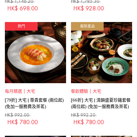
HK$
1,146.20
HK$
1,785.30
HK$
698.00
HK$
928.00
熱門
最新產品
每月精選 | 大宅
餐飲體驗 | 大宅
[79折] 大宅 | 尊貴套餐 (兩位起)
[66折] 大宅 | 清韻盛夏珍饈套餐
(免加一服務費及茶茗)
(兩位起) (免加一服務費及茶茗)
HK$
992.00
HK$
992.20
HK$
780.00
HK$
780.00