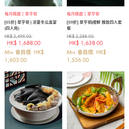
每月精選 | 翠亨邨
每月精選 | 翠亨邨
[65折] 翠亨邨 | 涼夏冬瓜盅宴
[69折] 翠亨邨|嚐鮮 雅致四人套
(四人用)
餐
HK$
2,499.00
HK$
2,288.00
HK$
1,688.00
HK$
1,638.00
Mi+ 會員價: HK$
Mi+ 會員價: HK$
1,603.00
1,556.00