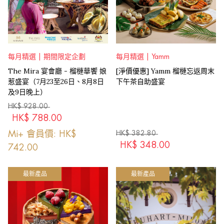
每月精選 | 期間限定企劃
每月精選 | Yamm
The Mira 宴會廳 - 榴槤華饗 娘
[淨價優惠] Yamm 榴槤忘返周末
惹盛宴（7月23至26日、8月8日
下午茶自助盛宴
及9日晚上）
HK$
928.00
HK$
788.00
Mi+ 會員價: HK$
HK$
382.80
HK$
348.00
742.00
最新產品
最新產品