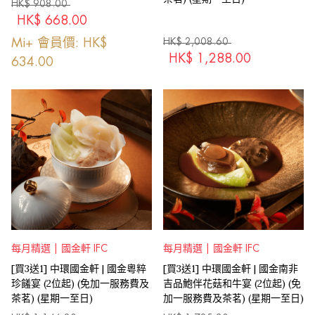
HK$
908.00
HK$
668.00
Mi+ 會員價: HK$
HK$
2,008.60
HK$
1,288.00
634.00
每月精選 | 國金軒 IFC
每月精選 | 國金軒 IFC
[買3送1] 中環國金軒 | 國金粵粹
[買3送1] 中環國金軒 | 國金南非
珍饈宴 (2位起) (免加一服務費及
吉品鮑伴花菇和牛宴 (2位起) (免
茶茗) (星期一至日)
加一服務費及茶茗) (星期一至日)