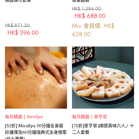
精選晚市套餐
香薰體驗
HK$
1,386.00
HK$
688.00
HK$
871.20
Mi+ 會員價: HK$
HK$
396.00
638.00
每月精選 | MiraSpa
每月精選 | 翠亨邨
[52折] MiraSpa 30分鐘全身磨
[75折]翠亨邨 |順德真味六人/ 十
砂護理及60分鐘瑞典式全身按摩
二人套餐
(女士專屬)