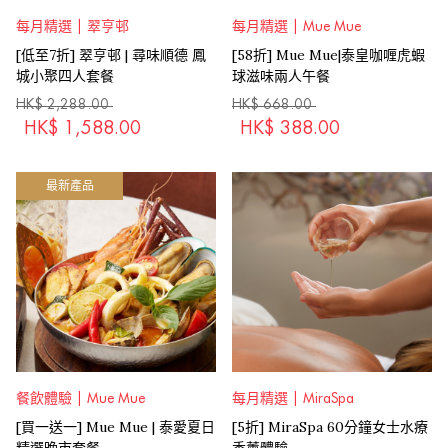
每月精選 | 翠亨邨
每月精選 | Mue Mue
[低至7折] 翠亨邨 | 尋味順德 鳳
[58折] Mue Mue|泰皇咖喱虎蝦
城小聚四人套餐
球滋味兩人午餐
HK$
2,288.00
HK$
668.00
HK$
1,588.00
HK$
388.00
最新產品
餐飲體驗 | Mue Mue
每月精選 | MiraSpa
[買一送一] Mue Mue | 泰愛夏日
[5折] MiraSpa 60分鐘女士水療