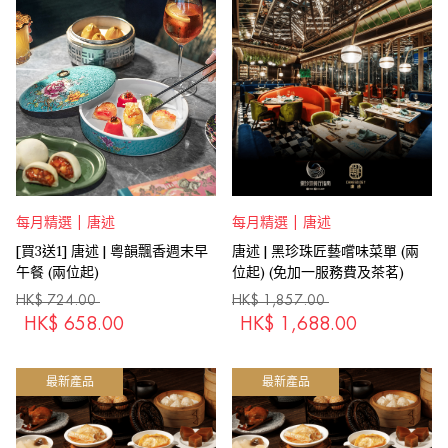
每月精選 | 唐述
每月精選 | 唐述
[買3送1] 唐述 | 粵韻飄香週末早
唐述 | 黑珍珠匠藝嚐味菜單 (兩
午餐 (兩位起)
位起) (免加一服務費及茶茗)
HK$
724.00
HK$
1,857.00
HK$
658.00
HK$
1,688.00
最新產品
最新產品