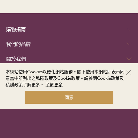
購物指南
我們的品牌
關於我們
本網站使用Cookies以優化網站服務。閣下使用本網站即表示同
條款及細則
意當中所列出之私隱政策及Cookie政策。請參閱Cookie政策及
私隱政策了解更多。
了解更多
同意
訂閱電子報
想緊貼最新優惠？