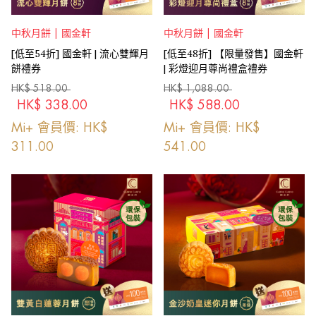
中秋月餅 | 國金軒
中秋月餅 | 國金軒
[低至54折] 國金軒 | 流心雙輝月
[低至48折] 【限量發售】國金軒
餅禮券
| 彩燈迎月尊尚禮盒禮券
HK$
518.00
HK$
1,088.00
HK$
338.00
HK$
588.00
Mi+ 會員價: HK$
Mi+ 會員價: HK$
311.00
541.00