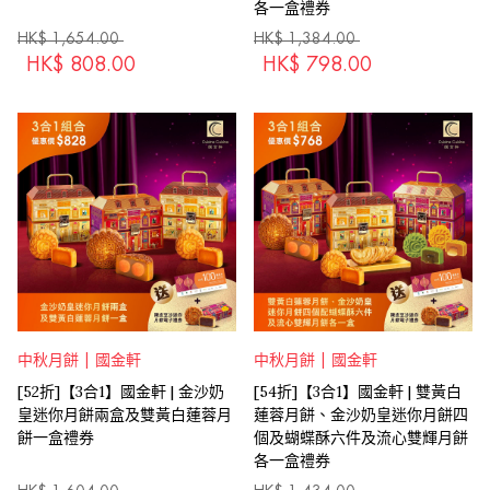
各一盒禮券
HK$
1,654.00
HK$
1,384.00
HK$
808.00
HK$
798.00
中秋月餅 | 國金軒
中秋月餅 | 國金軒
[52折]【3合1】國金軒 | 金沙奶
[54折]【3合1】國金軒 | 雙黃白
皇迷你月餅兩盒及雙黃白蓮蓉月
蓮蓉月餅、金沙奶皇迷你月餅四
餅一盒禮券
個及蝴蝶酥六件及流心雙輝月餅
各一盒禮券