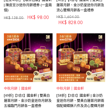
| 陳皮豆沙迷你月餅禮券 (一盒兩
蓮蓉月餅、金沙奶皇迷你月餅及
個)
流心雙輝月餅各一盒禮券
HK$
1,604.00
HK$
98.00
HK$
138.00
HK$
828.00
中秋月餅 | 國金軒
中秋月餅 | 國金軒
[49折]【3合1】國金軒 | 雙黃白
[58折]【3合1】國金軒 | 金沙奶
蓮蓉月餅、金沙奶皇迷你月餅及
皇迷你月餅、雙黃白蓮蓉月餅兩
五福臨門月餅各一盒禮券
個配蝴蝶酥六件及流心雙輝月餅