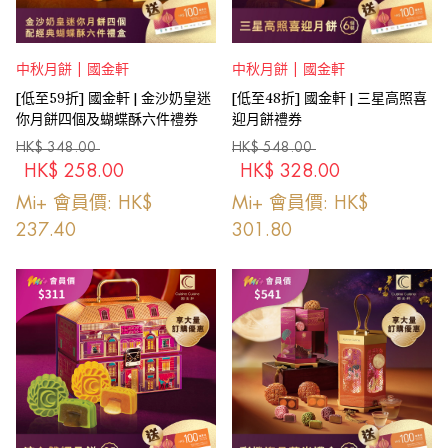
中秋月餅 | 國金軒
中秋月餅 | 國金軒
[低至59折] 國金軒 | 金沙奶皇迷
[低至48折] 國金軒 | 三星高照喜
你月餅四個及蝴蝶酥六件禮券
迎月餅禮券
HK$
348.00
HK$
548.00
HK$
258.00
HK$
328.00
Mi+ 會員價: HK$
Mi+ 會員價: HK$
237.40
301.80