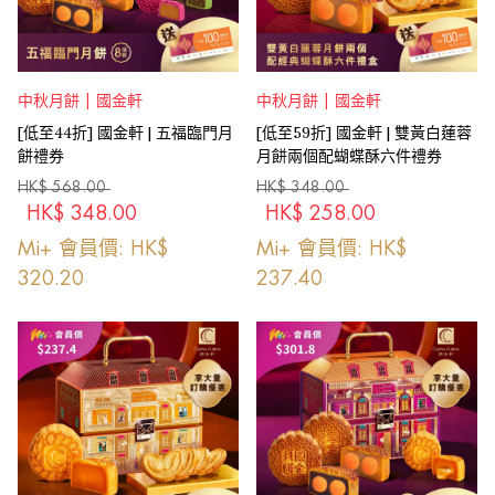
中秋月餅 | 國金軒
中秋月餅 | 國金軒
[低至44折] 國金軒 | 五福臨門月
[低至59折] 國金軒 | 雙黃白蓮蓉
餅禮券
月餅兩個配蝴蝶酥六件禮券
HK$
568.00
HK$
348.00
HK$
348.00
HK$
258.00
Mi+ 會員價: HK$
Mi+ 會員價: HK$
320.20
237.40