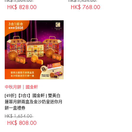
HK$
1,604.00
HK$
1,434.00
HK$
828.00
HK$
768.00
中秋月餅 | 國金軒
[49折]【3合1】國金軒 | 雙黃白
蓮蓉月餅兩盒及金沙奶皇迷你月
餅一盒禮券
HK$
1,654.00
HK$
808.00