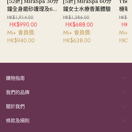
[52折] MiraSpa 30分
[5折] MiraSpa 60分
The 
鐘全身磨砂護理及60
鐘女士水療香薰體驗
槤華
分鐘瑞典式全身按摩
23至
HK$
1,914.00
HK$
1,386.00
HK$
92
(女士專屬)
9日
HK$
990.00
HK$
688.00
HK$
Mi+ 會員價:
Mi+ 會員價:
Mi+
HK$
940.00
HK$
638.00
HK$
7
購物指南
我們的品牌
關於我們
條款及細則