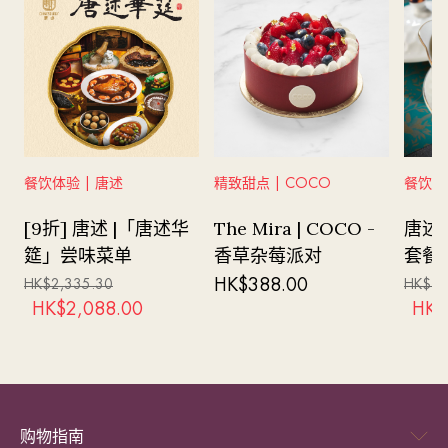
餐饮体验 | 唐述
精致甜点 | COCO
餐饮体验
[9折] 唐述 |「唐述华
The Mira | COCO -
唐述 
筵」尝味菜单
香草杂莓派对
套餐 (兩
服务
HK$
388.00
HK$
2,335.30
HK$
1,
HK$
2,088.00
HK$
购物指南