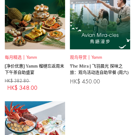
每月精选 | Yamm
观鸟导赏 | Yamm
[净价优惠] Yamm 榴槤忘返周末
The Mira | 飞羽晨光 探味之
下午茶自助盛宴
旅：观鸟活动连自助早餐 (周六)
HK$
382.80
HK$
450.00
HK$
348.00