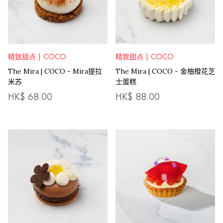
精致甜点 | COCO
精致甜点 | COCO
The Mira | COCO - Mira提拉
The Mira | COCO - 金柚橙花芝
米苏
士蛋糕
HK$
68.00
HK$
88.00