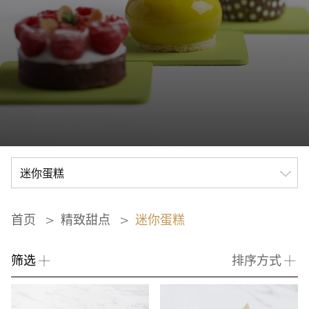
首页
精致甜点
迷你蛋糕
筛选
排序方式