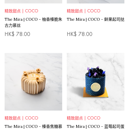
精致甜点 | COCO
精致甜点 | COCO
The Mira | COCO - 柚香榛脆朱
The Mira | COCO - 鲜果起司挞
古力慕丝
HK$
78.00
HK$
78.00
精致甜点 | COCO
精致甜点 | COCO
The Mira | COCO - 榛香焦糖慕
The Mira | COCO - 蓝莓起司蛋