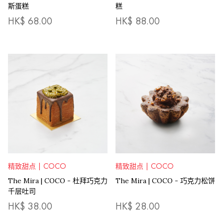
斯蛋糕
糕
HK$
68.00
HK$
88.00
精致甜点 | COCO
精致甜点 | COCO
The Mira | COCO - 杜拜巧克力
The Mira | COCO - 巧克力松饼
千层吐司
HK$
38.00
HK$
28.00