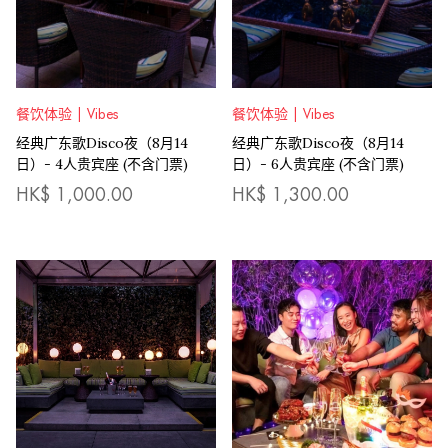
餐饮体验 | Vibes
餐饮体验 | Vibes
经典广东歌Disco夜（8月14
经典广东歌Disco夜（8月14
日）- 6人贵宾座 (不含门票)
日）- 4人贵宾座 (不含门票)
HK$
1,000.00
HK$
1,300.00