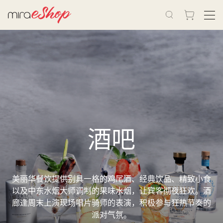
酒吧
美丽华餐饮提供别具一格的鸡尾酒、经典饮品、精致小食
以及中东水烟大师调制的果味水烟，让宾客彻夜狂欢。酒
廊逢周末上演现场唱片骑师的表演，积极参与狂热节奏的
派对气氛。