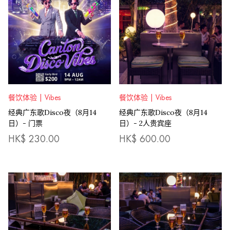
餐饮体验 | Vibes
餐饮体验 | Vibes
经典广东歌Disco夜（8月14
经典广东歌Disco夜（8月14
日）- 门票
日）- 2人贵宾座
HK$
230.00
HK$
600.00