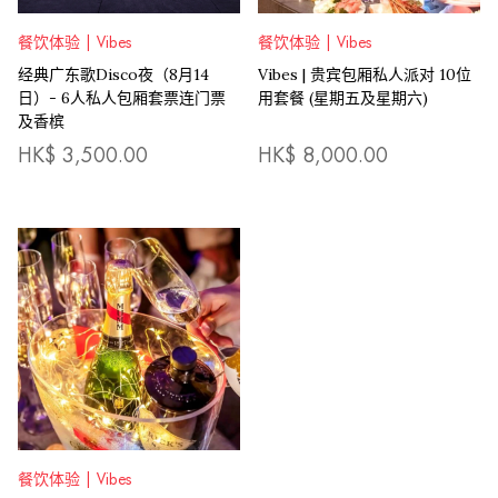
餐饮体验 | Vibes
餐饮体验 | Vibes
经典广东歌Disco夜（8月14
Vibes | 贵宾包厢私人派对 10位
日）- 6人私人包厢套票连门票
用套餐 (星期五及星期六)
及香槟
HK$
3,500.00
HK$
8,000.00
餐饮体验 | Vibes