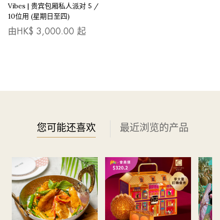
Vibes | 贵宾包厢私人派对 5 /
10位用 (星期日至四)
由HK$
3,000.00
起
您可能还喜欢
最近浏览的产品