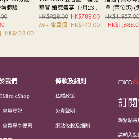
香薰體驗
華饗 娘惹盛宴（7月23至
單 (兩位起) 
26日、8月8日及9日晚
費及茶茗)
.00
HK$
928.00
HK$
788.00
HK$
1,857.0
上）
00
Mi+ 會員價: HK$
742.00
HK$
1,688.0
: HK$
638.00
於我們
條款及細則
Mira eShop
私隱政策
訂閱
+ 會員登記
免責聲明
想緊貼最
i+ 會員專享優惠
網站條款及細則