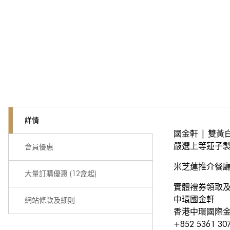
詳情
國金軒 | 雙黃
嚴選上等蓮子
會員優惠
米芝蓮推介餐
大量訂購優惠 (12盒起)
實體禮券領取
中環國金軒
網站條款及細則
香港中環國際金
+852 5361 30