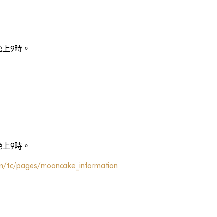
晚上9時。
晚上9時。
m/tc/pages/mooncake_information