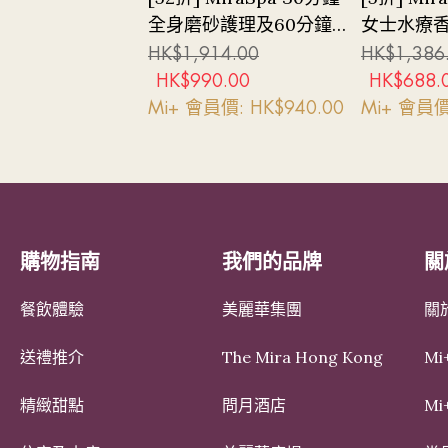
全身磨砂護理及60分鐘
女士水療
瑞典式全身按摩 (女士專
HK$
1,914.00
HK$
1,386
屬)
HK$
990.00
HK$
688.
Mi+ 會員價: HK$
940.00
Mi+ 會員價
購物指南
我們的品牌
關
餐飲體驗
美麗華集團
關於
送禮推介
The Mira Hong Kong
Mi
精緻甜點
問月酒店
M