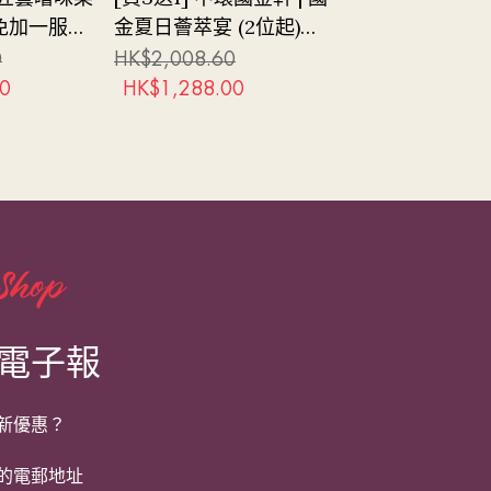
(免加一服務
金夏日薈萃宴 (2位起)
餐 (兩位起) (
(免加一服務費及茶茗)
費及茶茗)
0
HK$
2,008.60
HK$
1,087.00
(星期一至日)
0
HK$
1,288.00
HK$
988.00
電子報
新優惠？