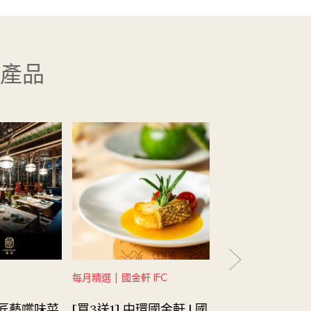
產品
每月精選 | 國金軒 IFC
餐飲體驗 | 唐述
珠匠藝嚐味菜
[買3送1] 中環國金軒 | 國
唐述 | 花雕鮑魚·