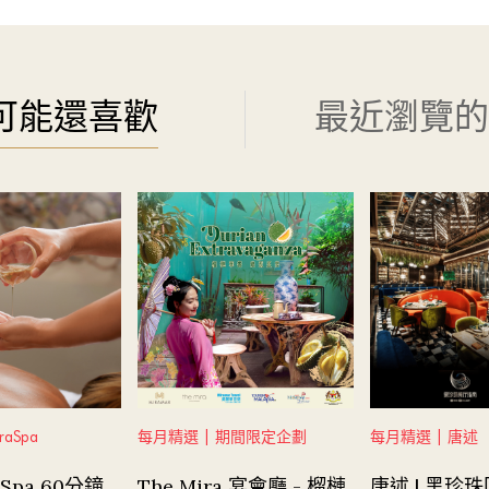
可能還喜歡
最近瀏覽的
aSpa
每月精選 | 期間限定企劃
每月精選 | 唐述
aSpa 60分鐘
The Mira 宴會廳 - 榴槤
唐述 | 黑珍