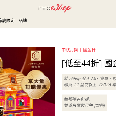
節慶限定
品牌
中秋月餅 |
國金軒
[低至44折] 
於 eShop 登入 Mi+ 會員，
購買 12 盒或以上（2026 
每張禮券包括:
雙黃白蓮蓉月餅 (四個)