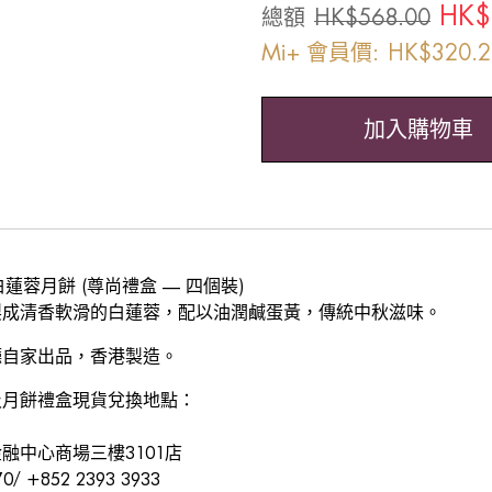
HK$
總額
HK$
568.00
Mi+ 會員價:
HK$
320.2
加入購物車
白蓮蓉月餅 (尊尚禮盒 —
四
個裝)
製成清香軟滑的白蓮蓉，配以油潤鹹蛋黃，傳統中秋滋味。
廳自家出品，香港製造。
及月餅禮盒現貨兌換地點：
融中心商場三樓3101店
70/ +852 2393 3933