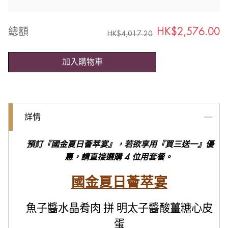
總額
HK$
2,576.00
HK$
4,017.20
加入購物車
詳情
預訂『國金夏日薈萃宴』，若欲享用『買三送一』優
惠，請直接選購 4 位用套餐。
國金夏日薈萃宴
魚子醬水晶肴肉 拼 明太子醬酸薑糖心皮
蛋