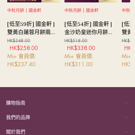
確認作準。請注意，訂單只能改期一次。
• 頁面上之菜單只供參考，內容或有更改，實際可供應之菜
中秋月餅 | 國金軒
中秋月餅 | 國金軒
中秋月
式視季節、食材購買及存貨等因素而異，餐廳毋須事先通
知。
[低至59折] 國金軒 |
[低至54折] 國金軒 |
[低至
• 如有任何情況導致逾期 或 不能使用，無論最終出席與
雙黃白蓮蓉月餅兩個
金沙奶皇迷你月餅禮
雙黃
否，所有訂購的套餐將不設退款 或 更改套餐內容。
配蝴蝶酥六件禮券
券
HK$
348.00
HK$
518.00
HK$
56
• 圖片只供參考。
HK$
258.00
HK$
338.00
HK$
• 如有任何爭議，Mira Dining保留最終決定權。
Mi+ 會員價:
Mi+ 會員價:
Mi+
HK$
237.40
HK$
311.00
HK$
3
購物指南
我們的品牌
關於我們