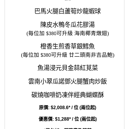
巴馬火腿白蘆筍炒龍蝦球
陳皮水鴨冬瓜花膠湯
(
毎位加
可升級 海南椰青燉翅
)
$380
橙香生煎香草銀鱈魚
(
毎位加
可升級
廿二頭南非吉品鮑
)
$380
魚湯浸元貝金蒜紅莧菜
雲南小翠瓜諾鄧火腿蟹肉炒飯
碳燒咖啡奶凍伴經典蝴蝶酥
原價: $2,008.6* / 位 (兩位起)
優惠價: $1,288* / 位 (兩位起)