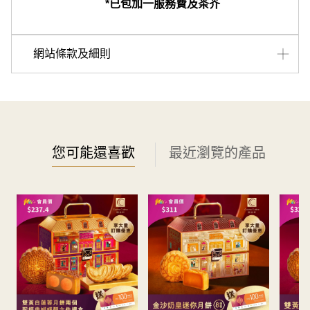
*已包加一服務費及茶芥
網站條款及細則
• 推廣餐牌適用於星期一至五晚市时段堂食及星期六、日及
公眾假期午市及晚市时段堂食。
• 套餐於2026年5月1日至8月14日期間供應。
• 請於用餐日最少1天前訂購。
• 如於餐廳點選推廣餐牌以外的食品及飲品，所有價錢另設
您可能還喜歡
最近瀏覽的產品
加一服務費及茶芥（如適用），並以原價計算。
• 優惠不可與其他優惠、折扣、餐飲券、套餐、特價菜式及
免費菜式同時使用。
• 優惠不可兌換現金、其他產品或服務。
• 請確保明白及了解所訂購之套餐內容相關的細節。
• 優惠不適⽤於特別⽇⼦，詳情請向店員查詢或參閱
www.miradining.com。 (**視乎情況以定。**)
•
如需增加用餐人數，請於訂位後致電本店查詢。
• 如需改期，必須在用餐至少一天通知餐廳，並以電子郵件