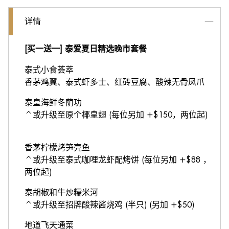
详情
[买一送一] 泰爱夏日精选晚市套餐
泰式小食荟萃
香茅鸡翼、泰式虾多士、红砖豆腐、酸辣无骨凤爪
泰皇海鲜冬荫功
^或升级至原个椰皇翅 (每位另加 +$150，两位起)
香茅柠檬烤笋壳鱼
^或升级至泰式咖哩龙虾配烤饼 (每位另加 +$88 ，
两位起)
泰胡椒和牛炒糯米河
^或升级至招牌酸辣酱烧鸡 (半只) (另加 +$50)
地道飞天通菜