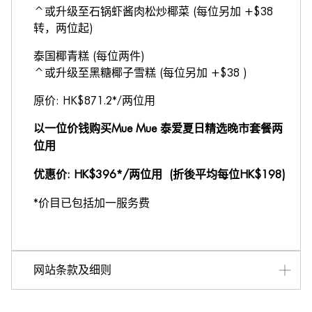
^或升级至石锅虾酱肉松炒椰菜 (每位另加 +$38
转，两位起)
泰国椰青糕 (每位两件)
^或升级至黑糖椰子雪糕 (每位另加 +$38 )
原价: HK$871.2*/两位用
以一位价钱购买Mue Mue 泰爱夏日精选晚市套餐两
位用
优惠价: HK$396*/两位用 (折後平均每位HK$198)
*价目已包括加一服务费
网站条款及细则
推广餐期只适用于至8月31日。