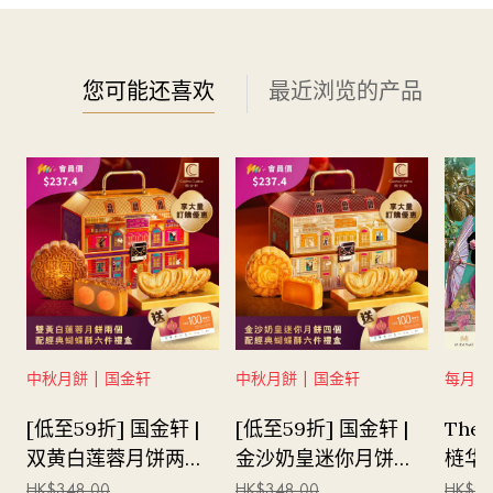
已包加一服务费。
推广餐牌只限于Mira eShop预付订购。
请于用餐日最少1天前订购。
如于餐厅点选推广餐牌以外的食品及饮品，所有价钱另
您可能还喜欢
最近浏览的产品
设加一服务费（如适用），并以原价计算。
优惠不可与其他优惠、折扣、餐饕券、套餐、特价菜式
及免费菜式同时使用。
优惠不可兑换现金、其他产品或服务。
图片只供参考。
如有任何争议，Mira Dining保留最终决定权。
请确保明白及了解所订购之套餐内容相关的细节。
如需改期，必须提前至少3天通知餐厅，并以电子邮件
确认作准。请注意，订单只能改期一次。
如有任何情况导致逾期 或 不能使用，无论最终出席与
否，所有订购的套餐将不设退款 或 更改套餐内容。
中秋月餅 | 国金轩
中秋月餅 | 国金轩
每月精
[低至59折] 国金轩 |
[低至59折] 国金轩 |
The 
双黄白莲蓉月饼两个
金沙奶皇迷你月饼四
梿华
配蝴蝶酥六件礼券
个及蝴蝶酥六件礼券
23至
HK$
348.00
HK$
348.00
HK$
92