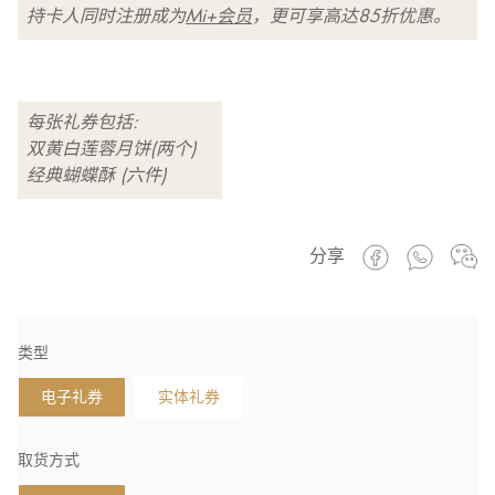
持卡人同时注册成为
Mi+会员
，更可享高达85折优惠。
每张礼券包括:
双黄白莲蓉月饼(两个)
经典蝴蝶酥 (六件)
分享
类型
电子礼券
实体礼券
取货方式