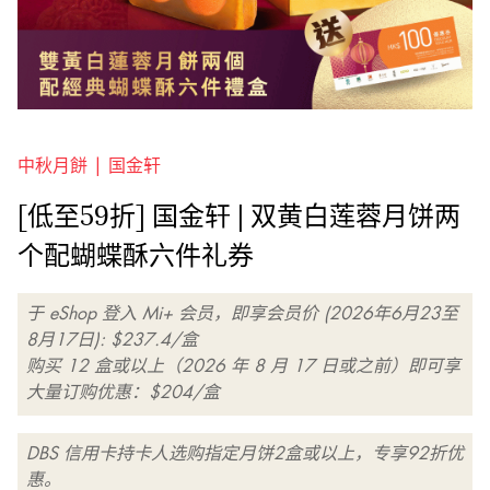
中秋月餅 |
国金轩
[低至59折] 国金轩 | 双黄白莲蓉月饼两
个配蝴蝶酥六件礼券
于 eShop 登入 Mi+ 会员，即享会员价 (2026年6月23至
8月17日): $237.4/盒
购买 12 盒或以上（2026 年 8 月 17 日或之前）即可享
大量订购优惠：$204/盒
DBS 信用卡持卡人选购指定月饼2盒或以上，专享92折优
惠。