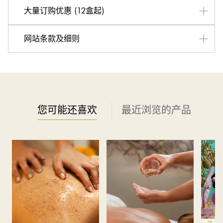
Mi+、翠亨贵宾咭及Mira Plus会员客户优惠:
大量订购优惠 (12盒起)
2026年6月23日至2026年8月17日: HK$237.4/盒
2026年8月18日至2026年9月17日: HK$274.2/盒
于 2026 年 9 月 10 日或之前，每张订单购买指定数量的同
网站条款及细则
2026年9月18日至2026年9月25日: HK$320.2/盒
款月饼礼盒，即可享大量订购优惠。
1. 实体礼券于2026年7月24日或之后可于所选国金轩或翠
结账时，请于「帐单资
翠亨贵宾咭及 Mira Plus
会员优惠
：
12 - 19盒：HK$204/盒 (优惠期:2026 年 6 月 23 日 - 8 月
亨邨分店领取，或以挂号邮件寄出 (挂号邮寄费 HK$35)。
料」输入与所属会籍登记一致的姓氏及电话号码，系统核实
17 日)
换领详情请参阅礼券。
后即可享有会员价优惠。
20 - 199盒：HK$204/盒
2. 凡购买实体礼券净金额满 $1,000，并选择以邮寄方式取
200 - 500盒：HK$200/盒
必须先成功注册并登入 Mi+ 会员帐户，方
Mi+
会员优惠
：
货，即可减免 $35 运费。 （每张订单仅限享此优惠一次，
您可能还喜欢
最近浏览的产品
501 - 800盒：HK$198/盒
可购买指定产品并享有会员优惠。
且不可与其他优惠同时使用。）
3. 于2026年7月24日后，实体礼券将于下单确认后的 5 至
Mi+
会员优惠
受条款及细则约束：
7 个工作日内寄出。但不排除运送时间会因节日 (例如：圣
诞节、农历新年及复活节) 或订单过多情况而有所影响。当
1. 此优惠仅适用于Mi+会员，顾客可于Mira eShop注册成为
八号烈风讯号悬挂或黑色暴雨警告生效时，送货服务时间将
Mi+会员或下载Mi+手机应用程式成为会员：
会延迟。
https://miplus.app.link/ItfvATVcN0b
4. 换领地点以网上资料为准，请浏览
www.miradining.com
2. 顾客必须先注册并于eShop登入 Mi+ 会员帐户，Mi+ 会
以获取最新的换领详情。
员价方会显示于页面上。于成为 Mi+ 会员前，或以访客身
5. 二维码电子券所包含每件或套装产品, 换领时必须全数领
份于 Mira eShop 完成之交易，将不获补发 M Points 或退