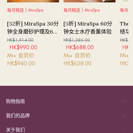
取产品。
款。
6. 为确保产品能保持最佳品质及供应库存，如顾客需换领
3. 此优惠只适用于Mira eShop指定产品，并不适用于透过
每月精选 | MiraSpa
每月精选 | MiraSpa
每月精
10盒或以上，请于三天前致电预订。
Mi+ App换领相关奖赏。
7. 换领时请出示实体礼劵或有效之二维码电子券取现货。
[52折] MiraSpa 30分
[5折] MiraSpa 60分
The 
4. 美丽华集团保留权利随时更改本条款及细则并终止活
店员将于换领时以指定系统读取二维码，二维码一经读取即
钟全身磨砂护理及60
钟女士水疗香薰体验
梿华
动，而不作事先通知。
作成功换领并会消除。如有遗失或损坏恕不补发。
5. 如有任何争议，美丽华集团保留最终决定权。
分钟瑞典式全身按摩
23至
HK$
1,914.00
HK$
1,386.00
HK$
92
8. 优惠不设退款。预订一经确认，不接受任何取消或更改
(女士专属)
9日
HK$
990.00
HK$
688.00
HK$
DBS信用卡持卡人专享优惠*
预订。
Mi+ 会员价:
Mi+ 会员价:
Mi+
凭 DBS 信用卡购买指定月饼 2 盒或以上，可享92折优惠，
9. 如有任何争议，Mira eShop 保留最终决定权。
HK$
940.00
HK$
638.00
HK$
7
持卡人同时注册成为Mi+会员，再享额外92折优惠，即享高
10. 图片只供参考。
达85折优惠。 优惠如下：
Mira Dining $100餐饮优惠券条款及细则：
1. 随盒赠送 MiraDining $100餐饮优惠券，适用于翠亨邨、
2026年6月23日至2026年8月17日
国金轩 (中环)、国金轩 The Mira、唐述、COCO、尝福饭
非Mi+ 会员: HK$237.4/盒
店、大宅、Vibes、Whisk 及 Yamm。
Mi+ 会员: HK$218.4/盒
购物指南
2. 凡堂食惠显主餐牌菜式每满HK$400［不包括加一服务
2026年8月18日至2026年9月17日
费）即可使用餐饮优惠券一张；每满HK$800［不包括加一
非Mi+ 会员: HK$274.2/盒
我们的品牌
服务费）即可使用餐饮优惠券两张。如此类推。
Mi+ 会员: HK$252.3/盒
3. 请于入座时出示此券，餐厅职员会于结帐时收取优惠券
关于我们
2026年9月18日至2026年9月25日