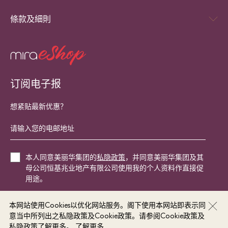
以作结算用。影印本恕不接受。
非Mi+ 会员: HK$320.2/盒
4. 恕不接受分单或合并帐单。
條款及細則
Mi+ 会员: HK$294.6/盒
5. 另设加一服务费及茗茶收费，并以原价计算。
6. 此券不可与任何推广优惠或折扣、员工折扣、信用卡折
扣、翠亨贵宾咭及Mira Plus会员折扣或会员现金餐饮券同时
DBS信用卡优惠条款及细则：
使用，及不可兑换现金或其他产品。
1. 国金轩月饼优惠（「优惠」）只适用于持有由星展银行
7. 优惠不适用于贵宾房举行之 活动、特价菜单、优惠套
（香港）有限公司（「本行」）发出的DBS信用卡（不包括
订阅电子报
餐、宴会、私人派对及外卖。
商务卡）（「适用信用卡」）的主要及附属持卡人（「持卡
8. 此券有效期由2026年9月1日至2026年12月15日。
人」）。
想紧贴最新优惠？
9. 此券如有遗失、被窃、损坏及逾期，将不获补发、退款
2. 优惠只适用于全线国金轩﹑翠亨邨及美丽华集团网上商
及延期。
店Mira eShop（ www.mira-eshop.com/tc/）*。
10. 优惠不适用于特别日子， 详情请向店员查询或参阅
3. 「推广期」由2026年8月5日至2026年9月25日（包括首
www.miradining.com
。
尾2天）。
本人同意美丽华集团的
私隐政策
，并同意美丽华集团及其
11. 如有任何争议 Mira Dining 保留最终决定权。
4. 持卡人于以下相关推广期内于全线国金轩﹑翠亨邨及
母公司恒基兆业地产有限公司使用我的个人资料作直接促
Mira eshop网上商店购买2盒或以上指定月饼及以适用信用
用途。
卡签账，可享92折优惠，持卡人同时注册成为Mi+会员，再
享额外92折优惠，即享高达85折优惠。
本网站使用Cookies以优化网站服务。阁下使用本网站即表示同
立即登记
5. 持卡人须于至少三个工作天前订购。
意当中所列出之私隐政策及Cookie政策。请参阅Cookie政策及
6. 如持卡人未能于指定换领期内于换领地点领取已订购之
私隐政策了解更多。
了解更多