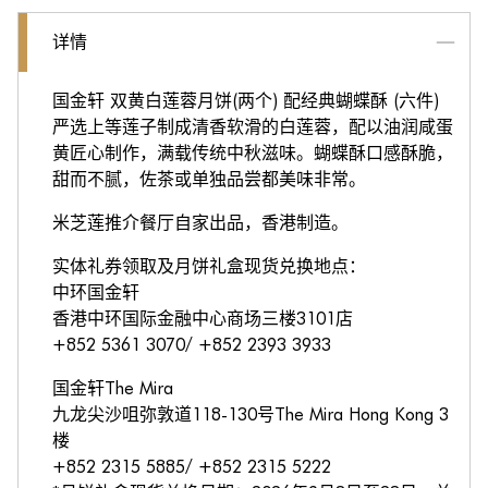
详情
国金轩 双黄白莲蓉月饼(两个) 配经典蝴蝶酥 (六件)
严选上等莲子制成清香软滑的白莲蓉，配以油润咸蛋
黄匠心制作，满载传统中秋滋味。蝴蝶酥口感酥脆，
甜而不腻，佐茶或单独品尝都美味非常。
米芝莲推介餐厅自家出品，香港制造。
实体礼券领取及月饼礼盒现货兑换地点：
中环国金轩
香港中环国际金融中心商场三楼3101店
+852 5361 3070/ +852 2393 3933
国金轩The Mira
九龙尖沙咀弥敦道118-130号The Mira Hong Kong 3
楼
+852 2315 5885/ +852 2315 5222