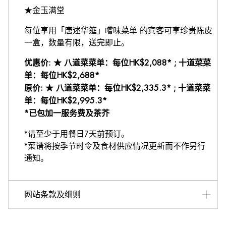
★金玉满堂
每位享用「唐述华筵」嚐味菜单 的宾客可享珍贵陈皮
一盒，数量有限，送完即止。
优惠价: ★ 八道菜菜单：每位HK$2,088* ; 十道菜菜
单：每位HK$2,688*
原价: ★ 八道菜菜单：每位HK$2,335.3* ; 十道菜菜
单：每位HK$2,995.3*
*已包加一服务费及茶芥
*请至少于用餐日7天前预订。
*菜谱将按季节时令及食材供应情况更新而不作另行
通知。
网站条款及细则
• 推广餐牌适用于晚市时段堂食。