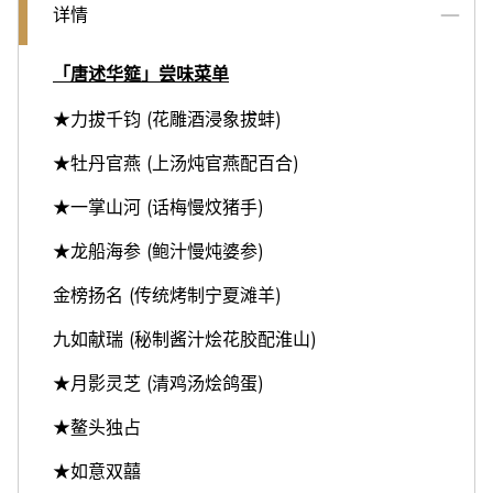
详情
「唐述华筵」尝味菜单
★力拔千钧 (花雕酒浸象拔蚌)
★牡丹官燕 (上汤炖官燕配百合)
★一掌山河 (话梅慢炆猪手)
★龙船海参 (鲍汁慢炖婆参)
金榜扬名 (传统烤制宁夏滩羊)
九如献瑞 (秘制酱汁烩花胶配淮山)
★月影灵芝 (清鸡汤烩鸽蛋)
★鳌头独占
★如意双囍