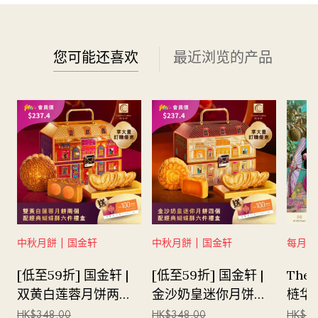
• 请于用餐日最少7天前订购。
• 如于餐厅点选推广餐牌以外的食品及饮品，所有价钱另设
加一服务费及茶芥（如适用），并以原价计算。
• 优惠不可与其他优惠、折扣、餐饕券、套餐、特价菜式及
您可能还喜欢
最近浏览的产品
免费菜式同时使用。
• 优惠不可兑换现金、其他产品或服务。
• 请确保明白及了解所订购之套餐内容相关的细节。
• 优惠不适⽤于特别⽇⼦，详情请向店员查询或参阅
www.miradining.com。(**视乎情况以定。**)
• 如需改期，必须在用餐至少7天通知餐厅，并以电子邮件
确认作准。请注意，订单只能改期一次。
• 页面上之菜单只供参考，内容或有更改，实际可供应之菜
式视季节、食材购买及存货等因素而异，餐厅毋须事先通
知。
• 如有任何情况导致逾期 或 不能使用，无论最终出席与
中秋月餅 | 国金轩
中秋月餅 | 国金轩
每月精
否，所有订购的套餐将不设退款 或 更改套餐内容。
• 图片只供参考。
[低至59折] 国金轩 |
[低至59折] 国金轩 |
The 
• 如有任何争议，Mira Dining保留最终决定权。
双黄白莲蓉月饼两个
金沙奶皇迷你月饼四
梿华
配蝴蝶酥六件礼券
个及蝴蝶酥六件礼券
23至
HK$
348.00
HK$
348.00
HK$
92