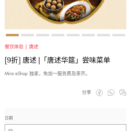
餐饮体验 |
唐述
[9折] 唐述 |「唐述华筵」尝味菜单
Mira eShop 独家，免加一服务费及茶芥。
分享
日期