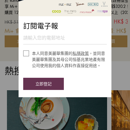
於 eShop 免費註冊並登入 Mi+ 會員後，即
於 eShop 免費註冊並登
享 Mi+ 會員價$311！
享 Mi+ 會員價$320.2
購買 12 盒或以上（2026 年 8 月 17 日或之
購買 12 盒或以上（2026
前）即可享大量訂購優惠：$279/盒
前）即可享大量訂購優惠：
HK$
338.00
HK$
3
HK$
518.00
HK$
568.00
訂閱電子報
Mi+ 會員價: HK$
311.00
Mi+ 會員價: HK$
立即購買
立即購買
本人同意美麗華集團的
私隱政策
，並同意
美麗華集團及其母公司恒基兆業地產有限
公司使用我的個人資料作直接促用途。
熱搜品牌
立即登記