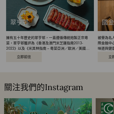
翠亨邨
國金
擁有五十年歷史的翠亨邨，一直遵循傳統炮製正宗粵
被譽為名
菜，翠亨邨獲評為《香港及澳門米芝蓮指南2013-
際金融中
2022》以及《米其林指南 – 粵菜亞洲／歐洲／美國
味道與健
2018-2019》推介餐廳，亦榮獲多個享負盛名的飲食獎
貼心周到
立即前往
立
項，盡顯粵菜精髓
關注我們的Instagram