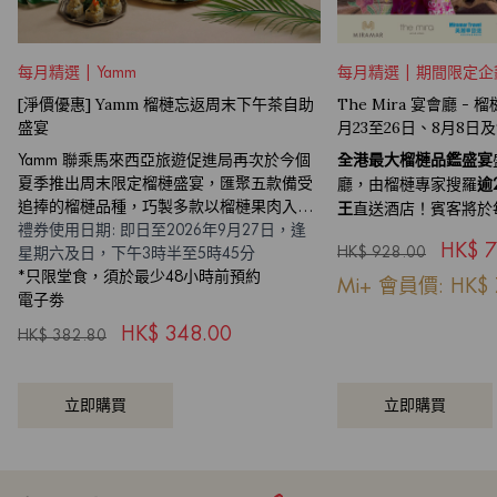
每月精選 | Yamm
每月精選 | 期間限定企
[淨價優惠] Yamm 榴槤忘返周末下午茶自助
The Mira 宴會廳 -
盛宴
月23至26日、8月8日
Yamm 聯乘馬來西亞旅遊促進局再次於今個
全港最大榴槤品鑑盛宴
夏季推出周末限定榴槤盛宴，匯聚五款備受
廳，由榴槤專家搜羅
逾
追捧的榴槤品種，巧製多款以榴槤果肉入饌
直送酒店！賓客將於
王
的精美甜點及鹹點
禮券使用日期: 即日至2026年9月27日，逢
令果王，包括即開人氣
HK$
7
星期六及日，下午3時半至5時45分
HK$
928.00
客將獲獻一份珍稀「盲
*只限堂食，須於最少48小時前預約
五款矜貴果王包括D200
Mi+ 會員價: HK$
電子劵
王，以及三款當晚驚喜
地道娘惹主題自助餐及
HK$
348.00
HK$
382.80
您仿如置身當地。火速
立即購買
立即購買